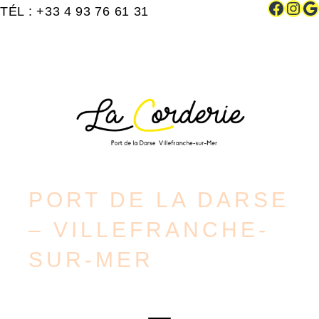
Faceb
Ins
G
Skip
TÉL : +33 4 93 76 61 31
to
content
PORT DE LA DARSE
– VILLEFRANCHE-
SUR-MER