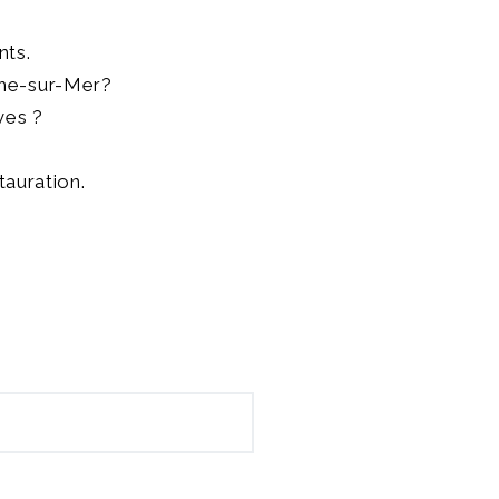
nts.
nche-sur-Mer?
ves ?
auration.